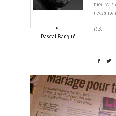
moi. Ici, 
néanmoins
par
P. B.
Pascal Bacqué

