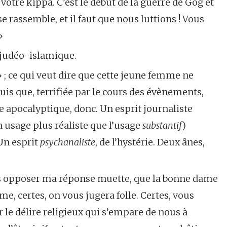
votre kippa. C’est le début de la guerre de Gog et
 rassemble, et il faut que nous luttions ! Vous
»
 judéo-islamique.
 » ; ce qui veut dire que cette jeune femme ne
uis que, terrifiée par le cours des évènements,
te apocalyptique, donc. Un esprit journaliste
un usage plus réaliste que l’usage
substantif
)
Un esprit
psychanal
iste
, de l’hystérie. Deux ânes,
rais opposer ma réponse muette, que la bonne dame
, certes, on vous jugera folle. Certes, vous
r le délire religieux qui s’empare de nous à