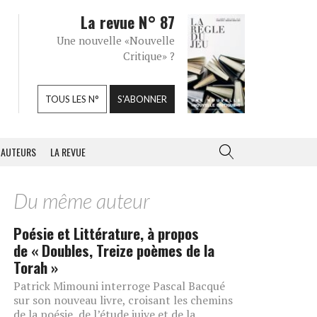
La revue N° 87
Une nouvelle «Nouvelle
Critique» ?
TOUS LES N°
S'ABONNER
AUTEURS
LA REVUE
Du même auteur
Poésie et Littérature, à propos
de « Doubles, Treize poèmes de la
Torah »
Patrick Mimouni interroge Pascal Bacqué
sur son nouveau livre, croisant les chemins
de la poésie, de l’étude juive et de la