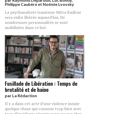
par
Raymond Depardon, Luc Bondy,
Philippe Caubère et Noémie Lvovsky
La psychanalyste iranienne Mitra Kadivar
sera enfin libérée aujourd'hui. De
nombreuses personnalités se sont
mobilisées dans ce but.
Fusillade de Libération : Temps de
brutalité et de haine
par
La Rédaction
Il y a dans cet acte d’une violence inouïe
quelque chose qui consone trop bien avec
trop d’incidents récents pour ne pas être