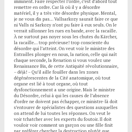
imminent. Faire respecter l’ordre, c’est d’abord tout
remettre en ordre. Car là où il y a désordre
matériel, il y a très vite désordre physique. Mental,
je ne vous dis pas… Vallsarkozy saurait faire ce que
ni Valls ni Sarkozy n’ont pu faire à eux seuls. On le
verrait sillonner les rues en bande, avec la racaille.
À ne surtout pas noyer sous les chutes du Kärcher,
la racaille… trop précieuse! trop consciente du
désordre qui l’atteint. On veut voir le ministre des
Entrailles plonger en nous, la nation, celle qui naît
chaque seconde, la Renation si vous voulez une
Renaissance Bis, de cette Antiquité révolutionnaire,
– déjà! – Qu’il aille fouiller dans les zones
dégénérescentes de la Cité anatomique, où tout
organe est lié à tout organe, où tout
dysfonctionnement a une origine. Mais le ministre
du Désordre, celui à qui les causes de l’absence
d’ordre ne doivent pas échapper, ce ministre-là doit
s’entourer de spécialistes des questions auxquelles
on attend de lui toutes les réponses. On veut le
voir tchatcher avec les experts du foutoir. Il doit
vouloir voir comment un garçon ou une fille finit
par préférer chercher la destruction plutôt que