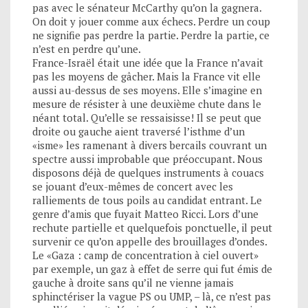
pas avec le sénateur McCarthy qu’on la gagnera.
On doit y jouer comme aux échecs. Perdre un coup
ne signifie pas perdre la partie. Perdre la partie, ce
n’est en perdre qu’une.
France-Israël était une idée que la France n’avait
pas les moyens de gâcher. Mais la France vit elle
aussi au-dessus de ses moyens. Elle s’imagine en
mesure de résister à une deuxième chute dans le
néant total. Qu’elle se ressaisisse! Il se peut que
droite ou gauche aient traversé l’isthme d’un
«isme» les ramenant à divers bercails couvrant un
spectre aussi improbable que préoccupant. Nous
disposons déjà de quelques instruments à couacs
se jouant d’eux-mêmes de concert avec les
ralliements de tous poils au candidat entrant. Le
genre d’amis que fuyait Matteo Ricci. Lors d’une
rechute partielle et quelquefois ponctuelle, il peut
survenir ce qu’on appelle des brouillages d’ondes.
Le «Gaza : camp de concentration à ciel ouvert»
par exemple, un gaz à effet de serre qui fut émis de
gauche à droite sans qu’il ne vienne jamais
sphinctériser la vague PS ou UMP, – là, ce n’est pas