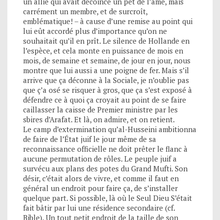
un allié qui avait décoincé un pet de l’âme, mais
carrément un membre, et de surcroît,
emblématique! – à cause d’une remise au point qui
lui eût accordé plus d’importance qu’on ne
souhaitait qu’il en prît. Le silence de Hollande en
l’espèce, et cela monte en puissance de mois en
mois, de semaine et semaine, de jour en jour, nous
montre que lui aussi a une poigne de fer. Mais s’il
arrive que ça déconne à la Sociale, je n’oublie pas
que ç’a osé se risquer à gros, que ça s’est exposé à
défendre ce à quoi ça croyait au point de se faire
caillasser la caisse de Premier ministre par les
sbires d’Arafat. Et là, on admire, et on retient.
Le camp d’extermination qu’al-Husseini ambitionna
de faire de l’État juif le jour même de sa
reconnaissance officielle ne doit prêter le flanc à
aucune permutation de rôles. Le peuple juif a
survécu aux plans des potes du Grand Mufti. Son
désir, c’était alors de vivre, et comme il faut en
général un endroit pour faire ça, de s’installer
quelque part. Si possible, là où le Seul Dieu S’était
fait bâtir par lui une résidence secondaire (cf.
Bible). Un tout petit endroit de la taille de son