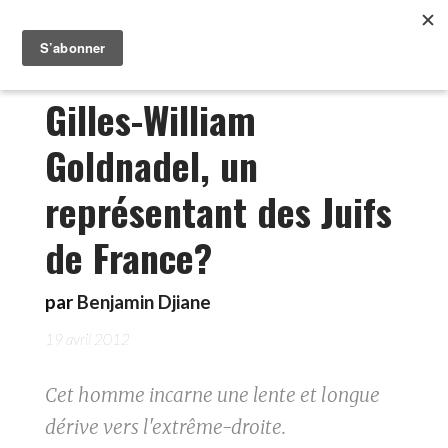
Gilles-William
Goldnadel, un
représentant des Juifs
de France?
par
Benjamin Djiane
19 avril 2012
Cet homme incarne une lente et longue
dérive vers l'extrême-droite.