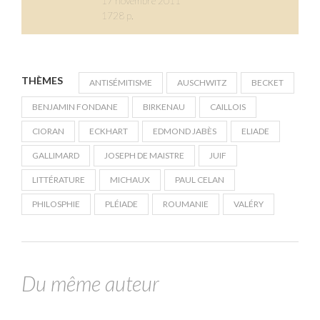
17 novembre 2011
1728 p.
THÈMES
ANTISÉMITISME
AUSCHWITZ
BECKET
BENJAMIN FONDANE
BIRKENAU
CAILLOIS
CIORAN
ECKHART
EDMOND JABÈS
ELIADE
GALLIMARD
JOSEPH DE MAISTRE
JUIF
LITTÉRATURE
MICHAUX
PAUL CELAN
PHILOSPHIE
PLÉIADE
ROUMANIE
VALÉRY
Du même auteur