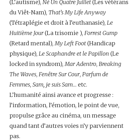
(L’autisme),
Né Un Quatre Juillet
(Les vétérans
du Viêt-Nam),
That’s My Life Anyway
(Tétraplégie et droit à l’euthanasie),
Le
Huitième Jour
(La trisomie ),
Forrest Gump
(Retard mental),
My Left Foot
(Handicap
physique),
Le Scaphandre et le Papillon
(Le
locked in syndrom),
Mar Adentro
,
Breaking
The Waves
,
Fenêtre Sur Cour
,
Parfum de
Femmes
,
Sam, je suis Sam
… etc.
L’humanité ainsi avance et progresse :
l’information, l’émotion, le point de vue,
propulse grâce au cinéma, un message
quand tant d’autres voies n’y parviennent
pas.