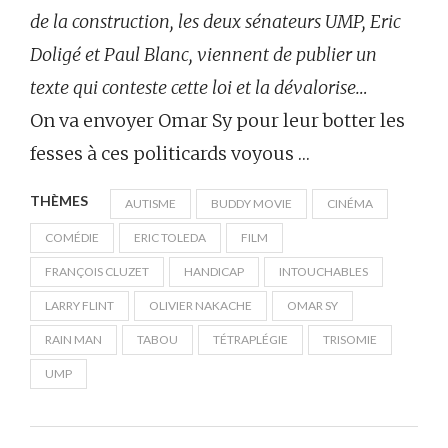
de la construction, les deux sénateurs UMP, Eric
Doligé et Paul Blanc, viennent de publier un
texte qui conteste cette loi et la dévalorise…
On va envoyer Omar Sy pour leur botter les
fesses à ces politicards voyous …
THÈMES
AUTISME
BUDDY MOVIE
CINÉMA
COMÉDIE
ERIC TOLEDA
FILM
FRANÇOIS CLUZET
HANDICAP
INTOUCHABLES
LARRY FLINT
OLIVIER NAKACHE
OMAR SY
RAIN MAN
TABOU
TÉTRAPLÉGIE
TRISOMIE
UMP