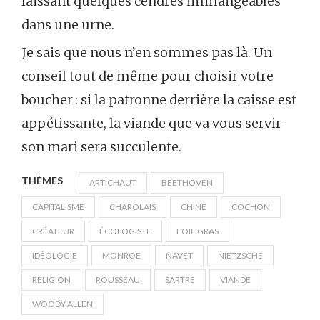
laissant quelques cendres immangeables
dans une urne.
Je sais que nous n’en sommes pas là. Un
conseil tout de même pour choisir votre
boucher : si la patronne derrière la caisse est
appétissante, la viande que va vous servir
son mari sera succulente.
THÈMES
ARTICHAUT
BEETHOVEN
CAPITALISME
CHAROLAIS
CHINE
COCHON
CRÉATEUR
ÉCOLOGISTE
FOIE GRAS
IDÉOLOGIE
MONROE
NAVET
NIETZSCHE
RELIGION
ROUSSEAU
SARTRE
VIANDE
WOODY ALLEN