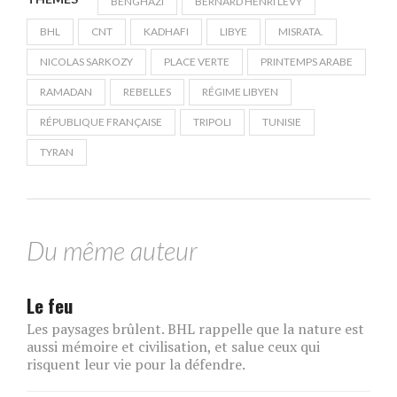
BENGHAZI
BERNARD HENRI LÉVY
BHL
CNT
KADHAFI
LIBYE
MISRATA.
NICOLAS SARKOZY
PLACE VERTE
PRINTEMPS ARABE
RAMADAN
REBELLES
RÉGIME LIBYEN
RÉPUBLIQUE FRANÇAISE
TRIPOLI
TUNISIE
TYRAN
Du même auteur
Le feu
Les paysages brûlent. BHL rappelle que la nature est
aussi mémoire et civilisation, et salue ceux qui
risquent leur vie pour la défendre.