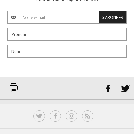
S'ABONNER
Prénom
Nom

