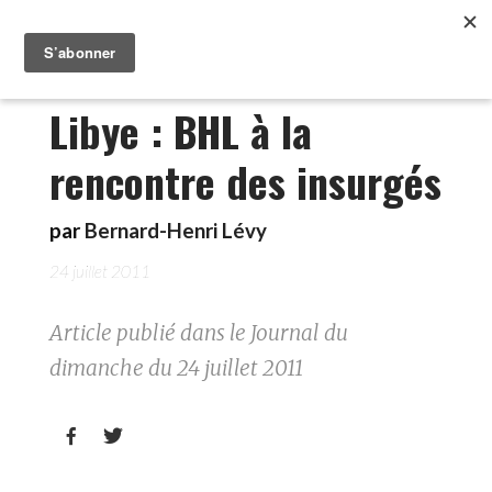
Libye : BHL à la
rencontre des insurgés
par
Bernard-Henri Lévy
24 juillet 2011
Article publié dans le Journal du
dimanche du 24 juillet 2011

