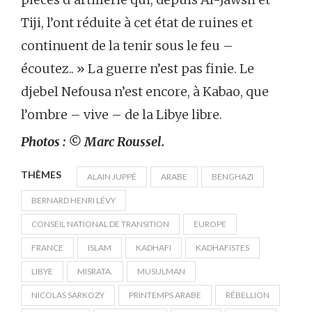
Tiji, l’ont réduite à cet état de ruines et
continuent de la tenir sous le feu –
écoutez.. » La guerre n’est pas finie. Le
djebel Nefousa n’est encore, à Kabao, que
l’ombre – vive – de la Libye libre.
Photos : © Marc Roussel.
THÈMES
ALAIN JUPPÉ
ARABE
BENGHAZI
BERNARD HENRI LÉVY
CONSEIL NATIONAL DE TRANSITION
EUROPE
FRANCE
ISLAM
KADHAFI
KADHAFISTES
LIBYE
MISRATA.
MUSULMAN
NICOLAS SARKOZY
PRINTEMPS ARABE
RÉBELLION