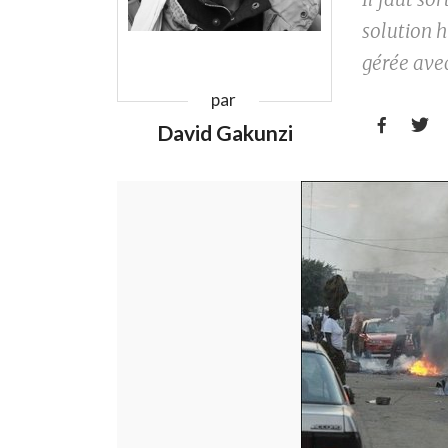
solution h
gérée avec 
par


David Gakunzi