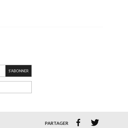
S'ABONNER


PARTAGER