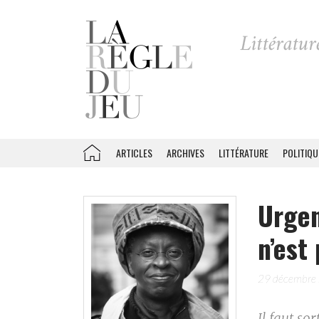
ARTICLES
ARCHIVES
LITTÉRATURE
POLITIQU
Urgen
n’est
29 décembre
Il faut so