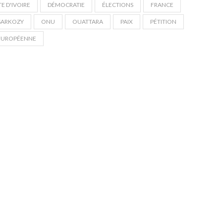
E D'IVOIRE
DÉMOCRATIE
ÉLECTIONS
FRANCE
SARKOZY
ONU
OUATTARA
PAIX
PÉTITION
EUROPÉENNE