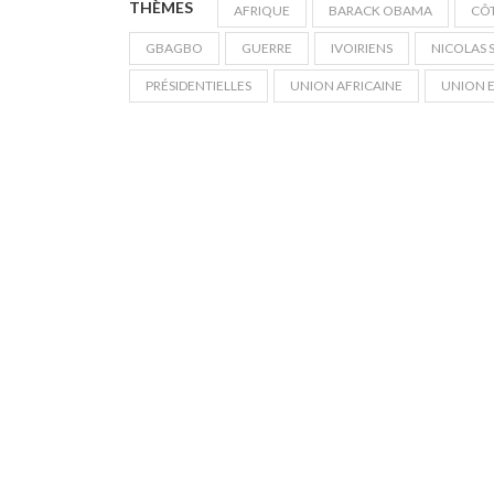
THÈMES
AFRIQUE
BARACK OBAMA
CÔT
GBAGBO
GUERRE
IVOIRIENS
NICOLAS 
PRÉSIDENTIELLES
UNION AFRICAINE
UNION 