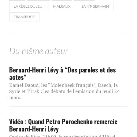
LA RÈGLE DU JEU
MALRAUX
SAINT-GERMAIN
TRANSFUGE
Du même auteur
Bernard-Henri Lévy à “Des paroles et des
actes”
Kamel Daoud, les “Molenbeek français”, Daech, la
Syrie et l’Irak : les débats de l'émission du jeudi 24
mars.
Vidéo : Quand Petro Porochenko remercie
Bernard-Henri Lévy
Opéra de Kiev, 21h30, la représentation d’Hôtel