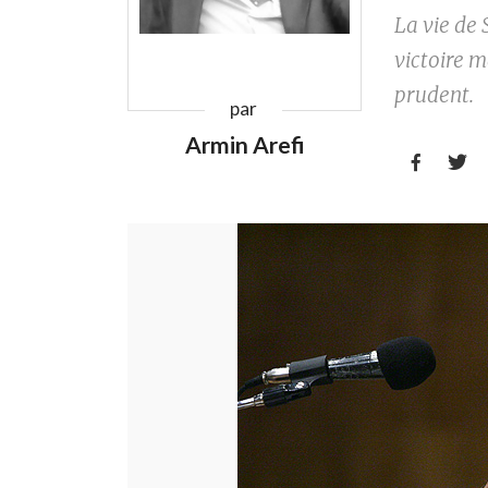
La vie de 
victoire 
prudent.
par
Armin Arefi

