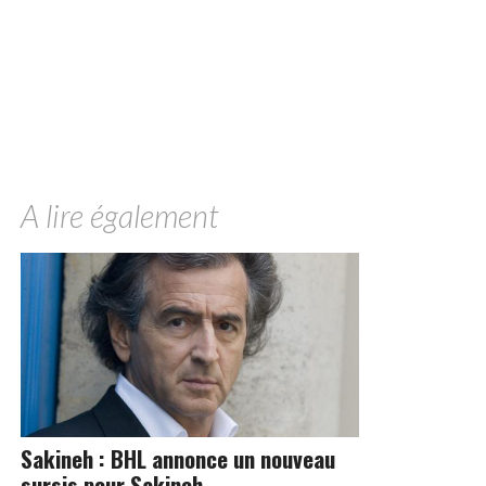
A lire également
Sakineh : BHL annonce un nouveau
sursis pour Sakineh