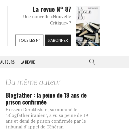
La revue N° 87
Une nouvelle «Nouvelle
Critique» ?
TOUS LES N°
S'ABONNER
AUTEURS
LA REVUE
Du même auteur
Blogfather : la peine de 19 ans de
prison confirmée
Hossein Derakhshan, surnommé le
"Blogfather iranien", a vu sa peine de 19
ans et demi de prison confirmée par le
tribunal d'appel de Téhéran