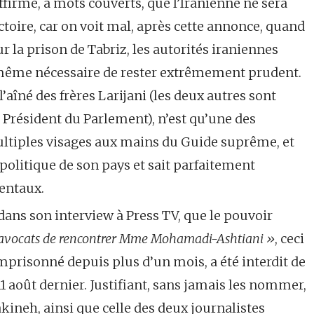
affirme, à mots couverts, que l’Iranienne ne sera
ctoire, car on voit mal, après cette annonce, quand
r la prison de Tabriz, les autorités iraniennes
e même nécessaire de rester extrêmement prudent.
aîné des frères Larijani (les deux autres sont
et Président du Parlement), n’est qu’une des
tiples visages aux mains du Guide suprême, et
politique de son pays et sait parfaitement
entaux.
dans son interview à Press TV, que le pouvoir
avocats de rencontrer Mme Mohamadi-Ashtiani »
, ceci
mprisonné depuis plus d’un mois, a été interdit de
11 août dernier. Justifiant, sans jamais les nommer,
Sakineh, ainsi que celle des deux journalistes