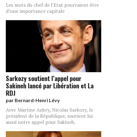
Les mots du chef de l'Etat pourraient être
d’une importance capitale
Sarkozy soutient l’appel pour
Sakineh lancé par Libération et La
RDJ
par
Bernard-Henri Lévy
Avec Martine Aubry, Nicolas Sarkozy, le
président de la République, soutient lui
aussi notre appel pour Sakineh.