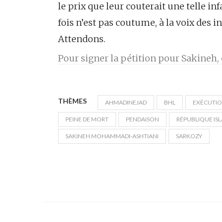
le prix que leur couterait une telle i
fois n’est pas coutume, à la voix des i
Attendons.
Pour signer la pétition pour Sakineh, c
THÈMES
AHMADINEJAD
BHL
EXÉCUTI
PEINE DE MORT
PENDAISON
RÉPUBLIQUE IS
SAKINEH MOHAMMADI-ASHTIANI
SARKOZY