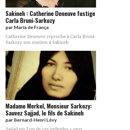
Sakineh : Catherine Deneuve fustige
Carla Bruni-Sarkozy
par
Maria de França
Catherine Deneuve reproche à Carla Bruni-
Sarkozy son soutien à Sakineh
Madame Merkel, Monsieur Sarkozy:
Sauvez Sajjad, le fils de Sakineh
par
Bernard-Henri Lévy
Sajjad est l’un de ces individus « sans