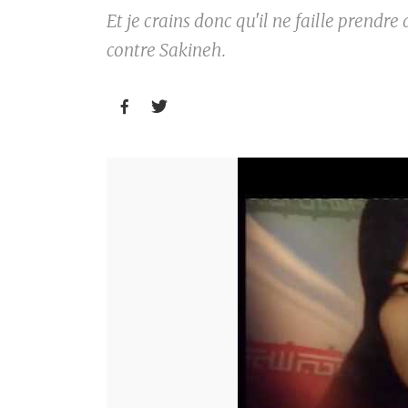
Et je crains donc qu'il ne faille prendre
contre Sakineh.

