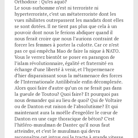
Orthodoxe : Qu’es aquò?
Le sous-surhomme n’est ni terroriste ni
hyperterroriste, c’est un métaterroriste dont les
vues nihilistes outrepassent les mandats dont elles
se sont dotées. Il ne tient pas plus que cela à un
pouvoir dont nous le ferions abdiquer quand il
nous ferait croire que nous l’aurions contraint de
forcer les femmes à porter la culotte. Car ce n’est
pas ce qui empêcha Mao de faire la nique à NATO.
Vous le verrez bientôt se poser en parangon de
l’islam révolutionnaire, égalité et fraternité en
échange d’une liberté à venir, et l’hypermenace
d’hier disparaissant sous la métamenace des forces
de l’Internationale Antilibérale enfin décomplexée.
Alors quoi faire d’autre qu’un os ne ferait pas dans
la gueule de Toutou? Quoi faire? Et pourquoi pas
nous demander qui au lieu de quoi? Qui de Voltaire
ou de Danton eut raison de l’absolutisme? Et qui
maintenant aura la moëlle d’engeôler le cœur de
Danton en une cage thoracique de béton? C’est
l’hitléro-musulman de Dantec qu’il nous faut
atteindre, et c’est le musulman qui devra
reconnaître cet intrus qui le tracte à grande vitesse