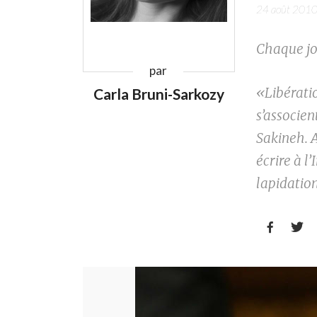
24 août 201
Chaque jo
par
«Libérati
Carla Bruni-Sarkozy
s’associen
Sakineh. A
écrire à 
lapidation

