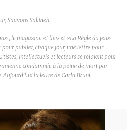
0
ur, Sauvons Sakineh.
on» , le magazine «Elle» et «La Règle du jeu»
t pour publier, chaque jour, une lettre pour
rtistes, intellectuels et lecteurs se relaient pour
l’Iranienne condamnée à la peine de mort par
. Aujourd’hui la lettre de Carla Bruni.