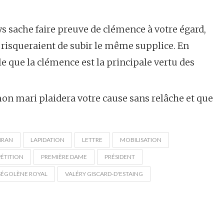
ays sache faire preuve de clémence à votre égard,
i risqueraient de subir le même supplice. En
le que la clémence est la principale vertu des
mon mari plaidera votre cause sans relâche et que
IRAN
LAPIDATION
LETTRE
MOBILISATION
PÉTITION
PREMIÈRE DAME
PRÉSIDENT
SÉGOLÈNE ROYAL
VALÉRY GISCARD-D'ESTAING