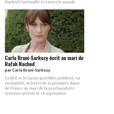
Nached s'intensifie à travers le monde
Carla Bruni-Sarkozy écrit au mari de
Rafah Nached
par
Carla Bruni-Sarkozy
La RDJ et le Lacan quotidien publient, en
exclusivité, la lettre de la première dame
de France au mari de la psychanalyste
syrienne arrêtée le 10 septembre.