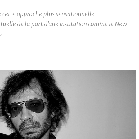
 cette approche plus sensationnelle
ctuelle de la part d’une institution comme le New
s