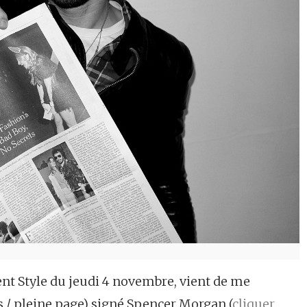
nt Style du jeudi 4 novembre, vient de me
 / pleine page) signé Spencer Morgan (
cliquer