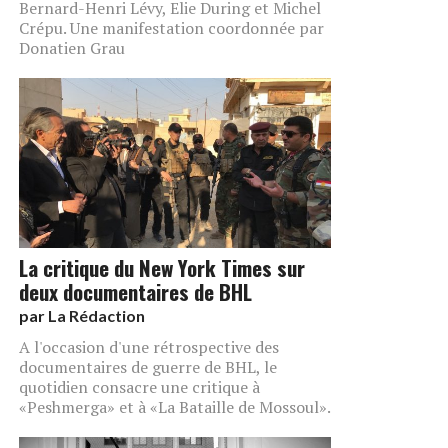
Bernard-Henri Lévy, Elie During et Michel
Crépu. Une manifestation coordonnée par
Donatien Grau
La critique du New York Times sur
deux documentaires de BHL
par
La Rédaction
A l'occasion d'une rétrospective des
documentaires de guerre de BHL, le
quotidien consacre une critique à
«Peshmerga» et à «La Bataille de Mossoul».