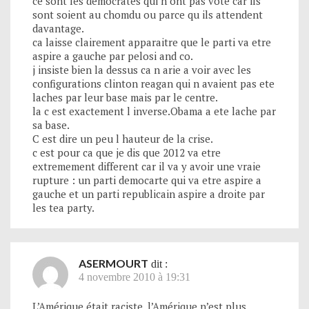
ce sont les democrates qui n ont pas vote car ils
sont soient au chomdu ou parce qu ils attendent
davantage.
ca laisse clairement apparaitre que le parti va etre
aspire a gauche par pelosi and co.
j insiste bien la dessus ca n arie a voir avec les
configurations clinton reagan qui n avaient pas ete
laches par leur base mais par le centre.
la c est exactement l inverse.Obama a ete lache par
sa base.
C est dire un peu l hauteur de la crise.
c est pour ca que je dis que 2012 va etre
extremement different car il va y avoir une vraie
rupture : un parti democarte qui va etre aspire a
gauche et un parti republicain aspire a droite par
les tea party.
ASERMOURT
dit :
4 novembre 2010 à 19:31
L’Amérique était raciste, l’Amérique n’est plus