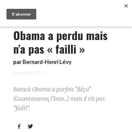
Obama a perdu mais
n’a pas « failli »
par
Bernard-Henri Lévy
4 novembre 2010
Barack Obama a parfois "déçu"
(Guantanamo, l’Iran...) mais il n’a pas
"failli".

