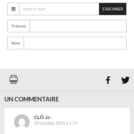
S'ABONNER
Prénom
Nom


UN COMMENTAIRE
CLÔ
dit :
29 octobre 2010 à 1:31