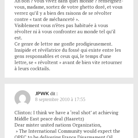
Ah bon ? vous vivez dans quel monde ? renseignez-
vous, madame, sortez de votre ghetto doré, et vous
verrez qu’il y a bien des raisons de se révolter
contre « tant de méchanceté ».
Visiblement vous n’êtes pas habituée à vous
révolter ni à vous confronter au monde tel qu’il
est.
Ce genre de lettre me gonfle prodigieusement.
Insipide et révélatrice du fossé qui existe entre les
gens responsables et ceux qui, le temps d’une
lettre, se « révoltent » avant de bien vite retourner
à leurs cocktails.
JPWK
dit :
8 septembre 2010 à 17:55
Clinton: I think we have a ‘real shot’ at achieving
Middle East peace deal (Haaretz)
Dear mister united nations Organization,
» The International Community would expect the
OPEC to be delivering France Disarmament Oil