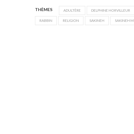
THÈMES
ADULTÈRE
DELPHINE HORVILLEUR
RABBIN
RELIGION
SAKINEH
SAKINEH 