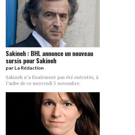
Sakineh : BHL annonce un nouveau
sursis pour Sakineh
par
La Rédaction
Sakineh n’a finalement pas été exécutée, à
l’aube de ce mercredi 3 novembre.