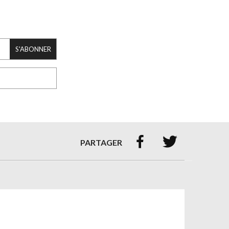
S'ABONNER


PARTAGER