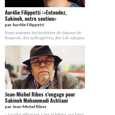
Aurélie Filippetti :«Entendez,
Sakineh, notre soutien»
par
Aurélie Filippetti
Nous sommes les héritières de Simone de
Beauvoir, des suffragettes, des 343 salopes.
Jean-Michel Ribes s’engage pour
Sakineh Mohammadi Ashtiani
par
Jean-Michel Ribes
« Le plus effrayant c’est la bêtise, qui tient