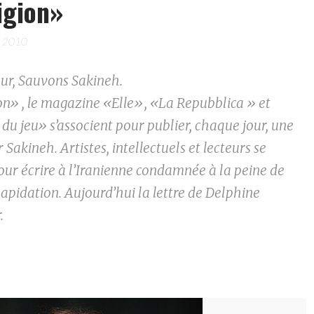
ligion»
e 2010
ur, Sauvons Sakineh.
on» , le magazine «Elle», «La Repubblica » et
du jeu» s’associent pour publier, chaque jour, une
r Sakineh. Artistes, intellectuels et lecteurs se
our écrire à l’Iranienne condamnée à la peine de
apidation. Aujourd’hui la lettre de Delphine
.