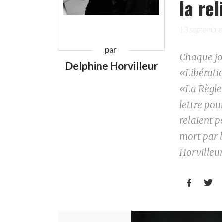
la re
13 septembr
par
Chaque jo
Delphine Horvilleur
«Libérati
«La Règle 
lettre pou
relaient p
mort par l
Horvilleur

