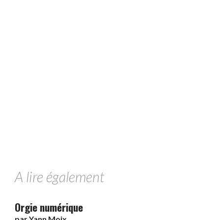
A lire également
Orgie numérique
par
Yann Moix