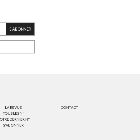
S'ABONNER
LA REVUE
CONTACT
TOUS LES N°
OTRE DERNIER N°
S’ABONNER