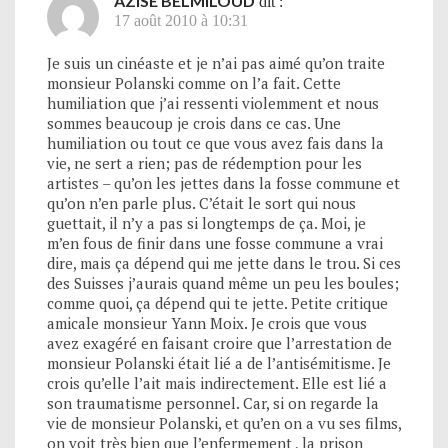
AZISE BELMILOUD
dit :
17 août 2010 à 10:31
Je suis un cinéaste et je n’ai pas aimé qu’on traite
monsieur Polanski comme on l’a fait. Cette
humiliation que j’ai ressenti violemment et nous
sommes beaucoup je crois dans ce cas. Une
humiliation ou tout ce que vous avez fais dans la
vie, ne sert a rien; pas de rédemption pour les
artistes – qu’on les jettes dans la fosse commune et
qu’on n’en parle plus. C’était le sort qui nous
guettait, il n’y a pas si longtemps de ça. Moi, je
m’en fous de finir dans une fosse commune a vrai
dire, mais ça dépend qui me jette dans le trou. Si ces
des Suisses j’aurais quand même un peu les boules;
comme quoi, ça dépend qui te jette. Petite critique
amicale monsieur Yann Moix. Je crois que vous
avez exagéré en faisant croire que l’arrestation de
monsieur Polanski était lié a de l’antisémitisme. Je
crois qu’elle l’ait mais indirectement. Elle est lié a
son traumatisme personnel. Car, si on regarde la
vie de monsieur Polanski, et qu’en on a vu ses films,
on voit très bien que l’enfermement , la prison