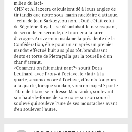
milieu du lac!»
CNN et Al Jazeera calculaient déjà leurs angles de
tir tandis que notre sous-marin nucléaire d’attaque,
_ celui de Jean Sarkozy, ou non… Oui! c’était celui
de Ségolène Royal, _ se désimbibait le nez risquant,
de seconde en seconde, de tourner à la farce
d’ivrogne. Arrive enfin madame la présidente de la
Confédération, élue pour un an après un premier
mandat effectué huit ans plus tôt, brandissant
dents et torse de Pietragalla par la tourelle d’un
char d’assaut.
«Comment on fait maint’nant?» sourit Doris
Leuthard, avec l’«on» à l’octave, le «fait» à la
quarte, «main» encore à l’octave, «t’nant» toujours
à la quarte, lorsque soudain, vomi en majesté par le
Titan de titane se redresse Max Linder, soulevant
son haut-de-forme de soie noire sur son sourcil
soulevé qui soulève l’une de ses moustaches avant
d’en soulever l’autre.