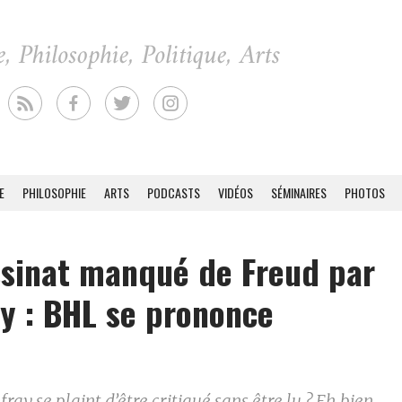
E
PHILOSOPHIE
ARTS
PODCASTS
VIDÉOS
SÉMINAIRES
PHOTOS
sinat manqué de Freud par
y : BHL se prononce
ray se plaint d’être critiqué sans être lu ? Eh bien,