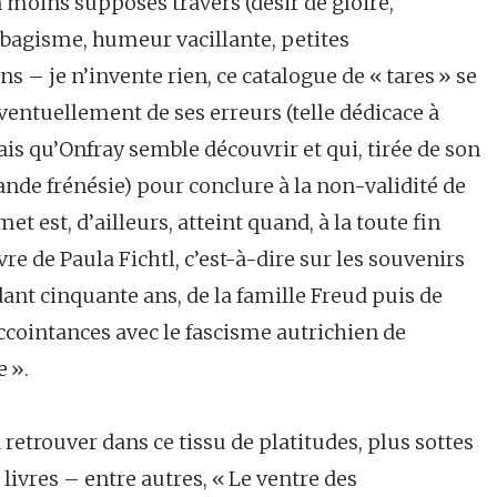
 moins supposés travers (désir de gloire,
abagisme, humeur vacillante, petites
s – je n’invente rien, ce catalogue de « tares » se
éventuellement de ses erreurs (telle dédicace à
s qu’Onfray semble découvrir et qui, tirée de son
ande frénésie) pour conclure à la non-validité de
t est, d’ailleurs, atteint quand, à la toute fin
ivre de Paula Fichtl, c’est-à-dire sur les souvenirs
nt cinquante ans, de la famille Freud puis de
cointances avec le fascisme autrichien de
 ».
à retrouver dans ce tissu de platitudes, plus sottes
ivres – entre autres, « Le ventre des