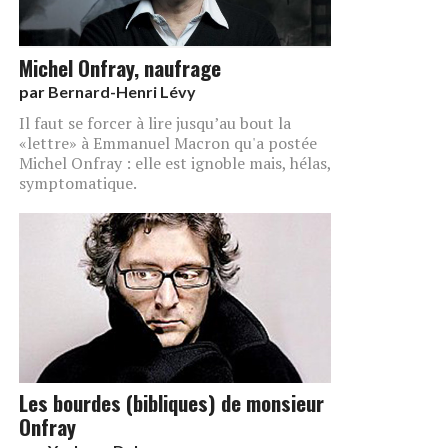
Michel Onfray, naufrage
par
Bernard-Henri Lévy
Il faut se forcer à lire jusqu’au bout la
«lettre» à Emmanuel Macron qu'a postée
Michel Onfray : elle est ignoble mais, hélas,
symptomatique.
Les bourdes (bibliques) de monsieur
Onfray