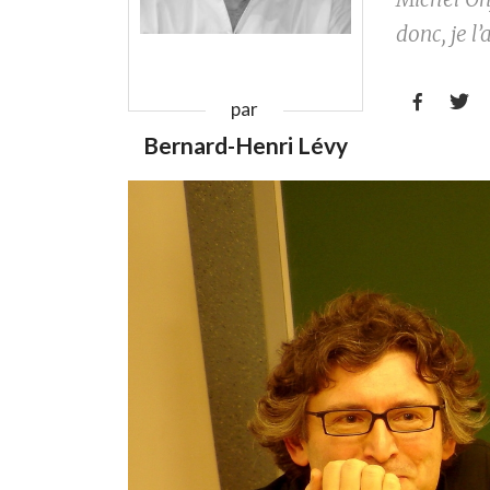
donc, je l’a


par
Bernard-Henri Lévy