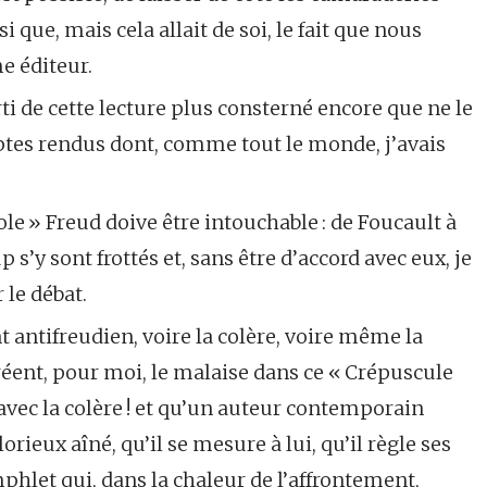
que, mais cela allait de soi, le fait que nous
e éditeur.
orti de cette lecture plus consterné encore que ne le
ptes rendus dont, comme tout le monde, j’avais
ole » Freud doive être intouchable : de Foucault à
 s’y sont frottés et, sans être d’accord avec eux, je
 le débat.
 antifreudien, voire la colère, voire même la
 créent, pour moi, le malaise dans ce « Crépuscule
s avec la colère ! et qu’un auteur contemporain
orieux aîné, qu’il se mesure à lui, qu’il règle ses
let qui, dans la chaleur de l’affrontement,