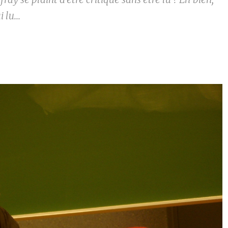
i lu...