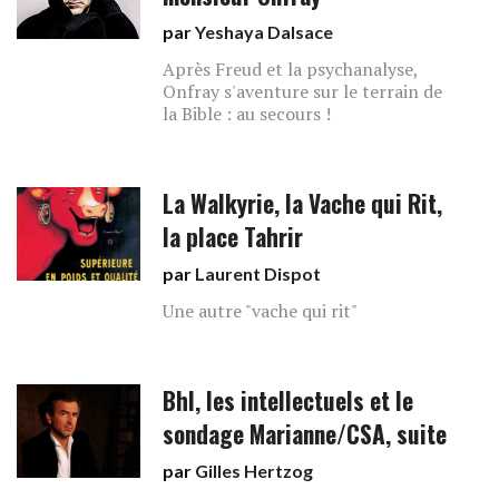
par
Yeshaya Dalsace
Après Freud et la psychanalyse,
Onfray s'aventure sur le terrain de
la Bible : au secours !
La Walkyrie, la Vache qui Rit,
la place Tahrir
par
Laurent Dispot
Une autre "vache qui rit"
Bhl, les intellectuels et le
sondage Marianne/CSA, suite
par
Gilles Hertzog