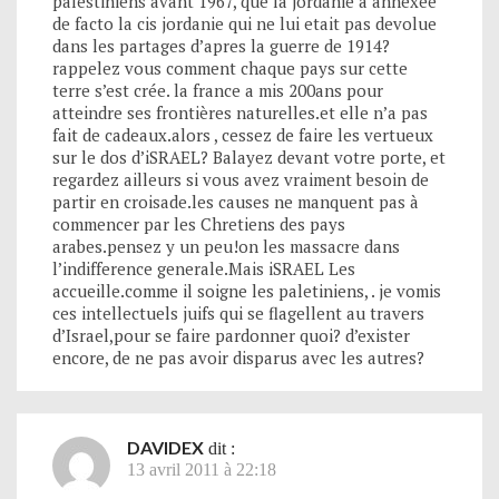
palestiniens avant 1967, que la jordanie a annexée
de facto la cis jordanie qui ne lui etait pas devolue
dans les partages d’apres la guerre de 1914?
rappelez vous comment chaque pays sur cette
terre s’est crée. la france a mis 200ans pour
atteindre ses frontières naturelles.et elle n’a pas
fait de cadeaux.alors , cessez de faire les vertueux
sur le dos d’iSRAEL? Balayez devant votre porte, et
regardez ailleurs si vous avez vraiment besoin de
partir en croisade.les causes ne manquent pas à
commencer par les Chretiens des pays
arabes.pensez y un peu!on les massacre dans
l’indifference generale.Mais iSRAEL Les
accueille.comme il soigne les paletiniens, . je vomis
ces intellectuels juifs qui se flagellent au travers
d’Israel,pour se faire pardonner quoi? d’exister
encore, de ne pas avoir disparus avec les autres?
DAVIDEX
dit :
13 avril 2011 à 22:18