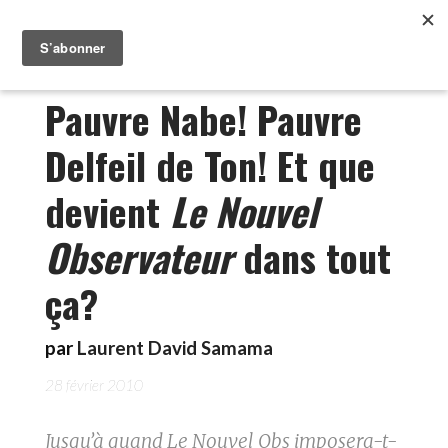
Pauvre Nabe! Pauvre
Delfeil de Ton! Et que
devient
Le Nouvel
Observateur
dans tout
ça?
par
Laurent David Samama
28 février 2010
Jusqu’à quand Le Nouvel Obs imposera-t-