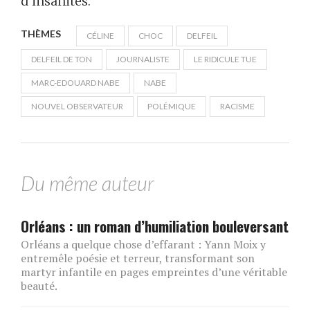
d’insanités.
THÈMES
CÉLINE
CHOC
DELFEIL
DELFEIL DE TON
JOURNALISTE
LE RIDICULE TUE
MARC-EDOUARD NABE
NABE
NOUVEL OBSERVATEUR
POLÉMIQUE
RACISME
Du même auteur
Orléans : un roman d’humiliation bouleversant
Orléans a quelque chose d’effarant : Yann Moix y
entremêle poésie et terreur, transformant son
martyr infantile en pages empreintes d’une véritable
beauté.