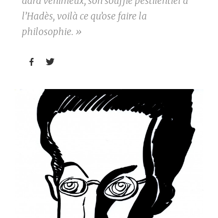
dard venimeux, son souffle pestilentiel à
l’Hadès, voilà ce qu’ose faire la
philosophie. »

