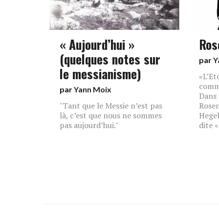
« Aujourd’hui »
Ros
(quelques notes sur
par
Y
le messianisme)
«L’Et
comme
par
Yann Moix
Dans 
"Tant que le Messie n’est pas
Rosen
là, c’est que nous ne sommes
Hegel
pas aujourd’hui."
dite « 