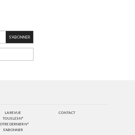
S'ABONNER
LA REVUE
CONTACT
TOUS LES N°
OTRE DERNIER N°
S’ABONNER