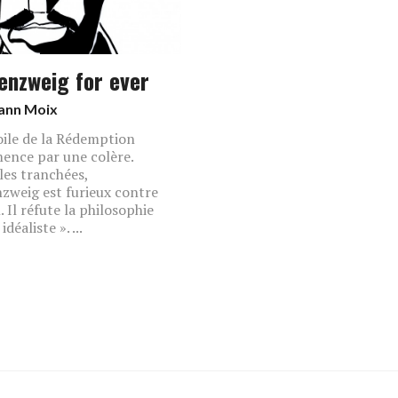
enzweig for ever
ann Moix
oile de la Rédemption
nce par une colère.
les tranchées,
zweig est furieux contre
. Il réfute la philosophie
idéaliste ». ...