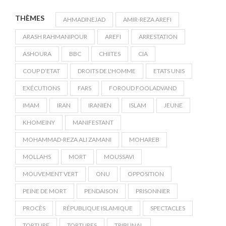
THÈMES
AHMADINEJAD
AMIR-REZA AREFI
ARASH RAHMANIPOUR
AREFI
ARRESTATION
ASHOURA
BBC
CHIITES
CIA
COUP D’ETAT
DROITS DE L'HOMME
ETATS UNIS
EXÉCUTIONS
FARS
FOROUD FOOLADVAND
IMAM
IRAN
IRANIEN
ISLAM
JEUNE
KHOMEINY
MANIFESTANT
MOHAMMAD-REZA ALI ZAMANI
MOHAREB
MOLLAHS
MORT
MOUSSAVI
MOUVEMENT VERT
ONU
OPPOSITION
PEINE DE MORT
PENDAISON
PRISONNIER
PROCÈS
RÉPUBLIQUE ISLAMIQUE
SPECTACLES
TORTURE
TORTURES
TRIBUNAL