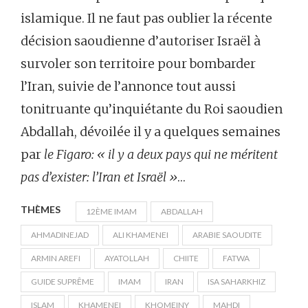
islamique. Il ne faut pas oublier la récente
décision saoudienne d’autoriser Israël à
survoler son territoire pour bombarder
l’Iran, suivie de l’annonce tout aussi
tonitruante qu’inquiétante du Roi saoudien
Abdallah, dévoilée il y a quelques semaines
par
le Figaro:
« il y a deux pays qui ne méritent
pas d’exister: l’Iran et Israël »
…
THÈMES
12ÈME IMAM
ABDALLAH
AHMADINEJAD
ALI KHAMENEI
ARABIE SAOUDITE
ARMIN AREFI
AYATOLLAH
CHIITE
FATWA
GUIDE SUPRÊME
IMAM
IRAN
ISA SAHARKHIZ
ISLAM
KHAMENEI
KHOMEINY
MAHDI