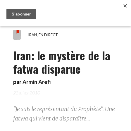
IRAN, EN DIRECT
Iran: le mystère de la
fatwa disparue
par
Armin Arefi
23 juillet 2010
"Je suis le représentant du Prophète". Une
fatwa qui vient de disparaître...