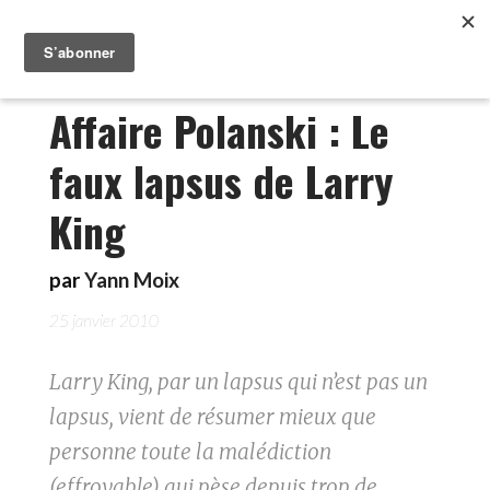
Affaire Polanski : Le
faux lapsus de Larry
King
par
Yann Moix
25 janvier 2010
Larry King, par un lapsus qui n’est pas un
lapsus, vient de résumer mieux que
personne toute la malédiction
(effroyable) qui pèse depuis trop de