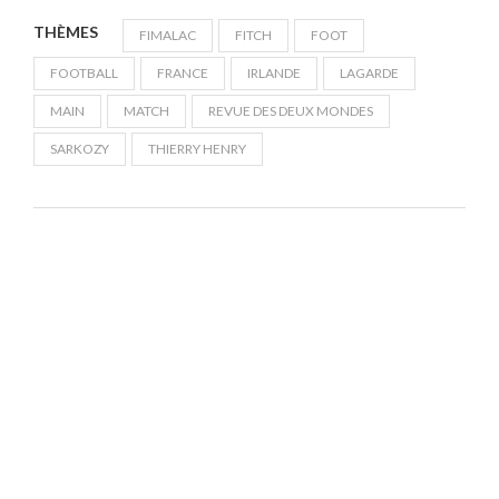
THÈMES
FIMALAC
FITCH
FOOT
FOOTBALL
FRANCE
IRLANDE
LAGARDE
MAIN
MATCH
REVUE DES DEUX MONDES
SARKOZY
THIERRY HENRY