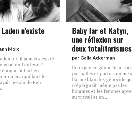
 Laden n’existe
Baby Iar et Katyn,
une réflexion sur
deux totalitarismes
ann Moix
par
Galia Ackerman
aden a-t-il jamais « existé
sens où on l’entend ?
Pourquoi ce génocide atroc
 époque, il faut en
par balles et parfois même 
nir en écarquillant les
l’arme blanche, génocide qu
 avait besoin de Ben
n’épargnait même pas les
.
hommes et les femmes apte
au travail et en ...