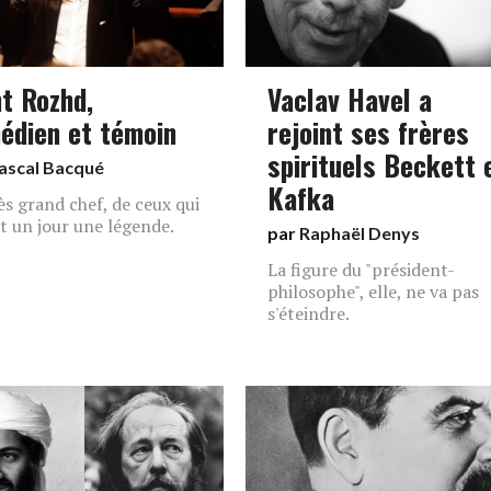
nt Rozhd,
Vaclav Havel a
édien et témoin
rejoint ses frères
spirituels Beckett 
ascal Bacqué
Kafka
ès grand chef, de ceux qui
t un jour une légende.
par
Raphaël Denys
La figure du "président-
philosophe", elle, ne va pas
s'éteindre.