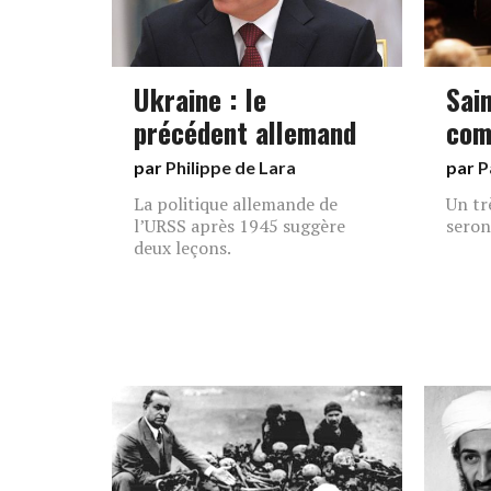
Ukraine : le
Sai
précédent allemand
com
par
Philippe de Lara
par
P
La politique allemande de
Un tr
l’URSS après 1945 suggère
seron
deux leçons.