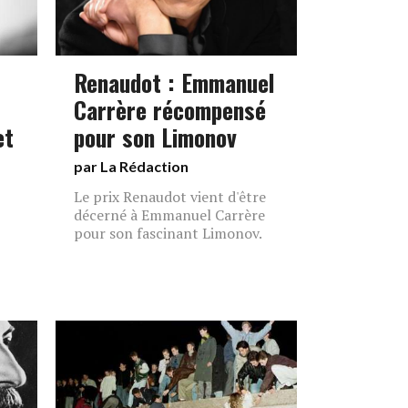
Renaudot : Emmanuel
Carrère récompensé
et
pour son Limonov
par La Rédaction
Le prix Renaudot vient d'être
décerné à Emmanuel Carrère
pour son fascinant Limonov.