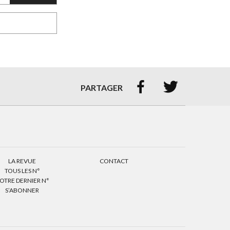


PARTAGER
LA REVUE
CONTACT
TOUS LES N°
OTRE DERNIER N°
S’ABONNER