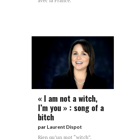
avec la France.
« I am not a witch,
I’m you » : song of a
bitch
par
Laurent Dispot
Rien qu’un mot “witch”,