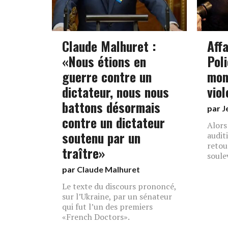
Claude Malhuret :
Affa
«Nous étions en
Poli
guerre contre un
mon
dictateur, nous nous
vio
battons désormais
par
J
contre un dictateur
Alors
soutenu par un
audit
retou
traître»
soule
par
Claude Malhuret
Le texte du discours prononcé,
sur l’Ukraine, par un sénateur
qui fut l’un des premiers
«French Doctors».