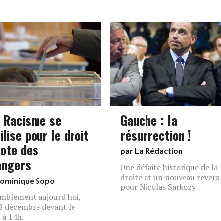
 Racisme se
Gauche : la
lise pour le droit
résurrection !
vote des
par La Rédaction
angers
Une défaite historique de la
droite et un nouveau revers
ominique Sopo
pour Nicolas Sarkozy
mblement aujourd'hui,
 8 décembre devant le
 à 14h.