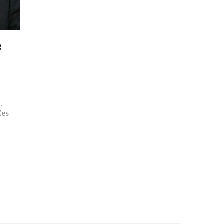
e
.
Ces