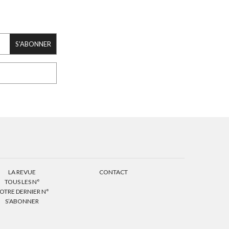
S'ABONNER
LA REVUE
CONTACT
TOUS LES N°
OTRE DERNIER N°
S’ABONNER