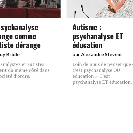
psychanalyse
Autisme :
ange comme
psychanalyse ET
utiste dérange
éducation
uy Briole
par
Alexandre Stevens
analystes et autistes
Loin de nous de penser que 
ent du même côté dans
c’est psychanalyse OU
ociété d’ordre.
éducation ». C’est
psychanalyse ET éducation.