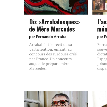
Dix «Arrabalesques»
J’a
de Mère Mercedes
mém
par
Fernando Arrabal
par
F
Arrabal fait le récit de sa
Ferna
participation, enfant, au
souve
concours des surdoués créé
dicta
par Franco. Un concours
Espag
auquel le prépara mère
priso
Mercedes.
dispar