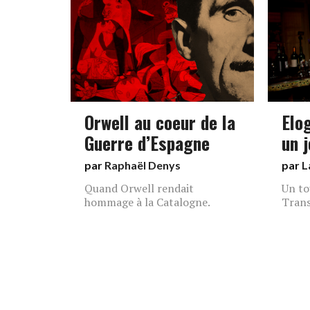
Orwell au coeur de la
Elo
Guerre d’Espagne
un 
par
Raphaël Denys
par
L
Quand Orwell rendait
Un to
hommage à la Catalogne.
Trans