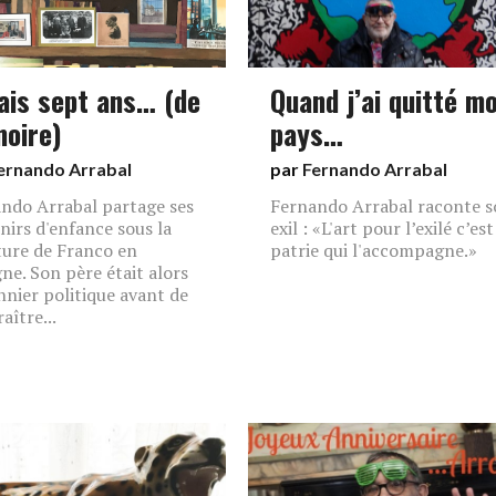
vais sept ans… (de
Quand j’ai quitté m
oire)
pays…
ernando Arrabal
par
Fernando Arrabal
ndo Arrabal partage ses
Fernando Arrabal raconte 
nirs d'enfance sous la
exil : «L'art pour l’exilé c’est
ture de Franco en
patrie qui l'accompagne.»
ne. Son père était alors
nnier politique avant de
aître...