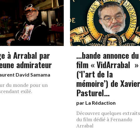
ge à Arrabal par
…bande annonce du
jeune admirateur
film « VidArrabal »
(‘l’art de la
aurent David Samama
mémoire’) de Xavie
ur du monde pour un
Pasturel…
cendant exilé.
par La Rédaction
Découvrez quelques extraits
du film dédié à Fernando
Arrabal