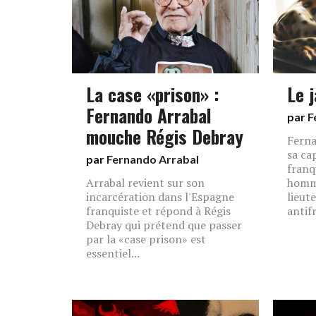
La case «prison» :
Le j
Fernando Arrabal
par
F
mouche Régis Debray
Ferna
sa ca
par
Fernando Arrabal
franq
Arrabal revient sur son
homma
incarcération dans l'Espagne
lieut
franquiste et répond à Régis
antif
Debray qui prétend que passer
par la «case prison» est
essentiel...