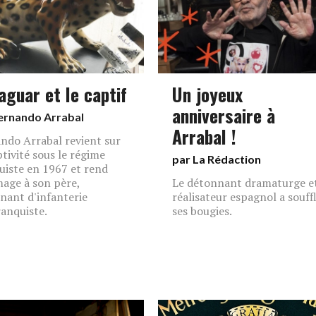
aguar et le captif
Un joyeux
anniversaire à
ernando Arrabal
Arrabal !
ndo Arrabal revient sur
ptivité sous le régime
par La Rédaction
uiste en 1967 et rend
ge à son père,
Le détonnant dramaturge e
enant d'infanterie
réalisateur espagnol a souff
ranquiste.
ses bougies.