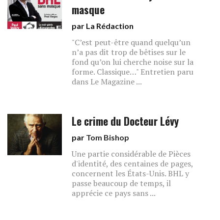
masque
par La Rédaction
"C’est peut-être quand quelqu’un
n’a pas dit trop de bêtises sur le
fond qu’on lui cherche noise sur la
forme. Classique…" Entretien paru
dans Le Magazine ...
Le crime du Docteur Lévy
par
Tom Bishop
Une partie considérable de Pièces
d'identité, des centaines de pages,
concernent les États-Unis. BHL y
passe beaucoup de temps, il
apprécie ce pays sans ...