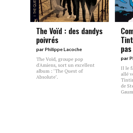
The Voïd : des dandys
Com
poivrés
Tint
pas
par
Philippe Lacoche
par
P
The Voïd, groupe pop
d'Amiens, sort un excellent
Il le f
album : "The Quest of
allé 
Absolute".
Tintin
de St
Gaumo