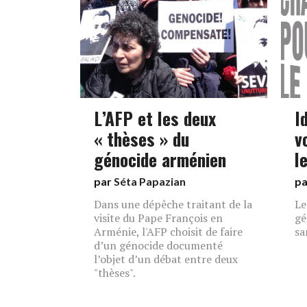
L’AFP et les deux
I
« thèses » du
v
génocide arménien
l
par
Séta Papazian
p
Dans une dépêche traitant de la
Le
visite du Pape François en
gé
Arménie, l'AFP choisit de faire
sa
d’un génocide documenté
l’objet d’un débat entre deux
"thèses".