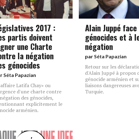
égislatives 2017 :
Alain Juppé face
es partis doivent
génocides et à l
igner une Charte
négation
ontre la négation
par
Séta Papazian
es génocides
Retour sur les déclarati
d'Alain Juppé à propos 
ar
Séta Papazian
génocide arménien et su
«affaire Latifa Chay» ou
liaisons dangereuses ave
urgence d'une charte contre
Turquie.
 négation des génocides,
ntionnant explicitement le
nocide arménien.