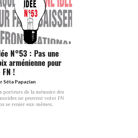
dée N°53 : Pas une
oix arménienne pour
e FN !
ar
Séta Papazian
s porteurs de la mémoire des
nocides ne peuvent voter FN
ns se renier eux-mêmes.