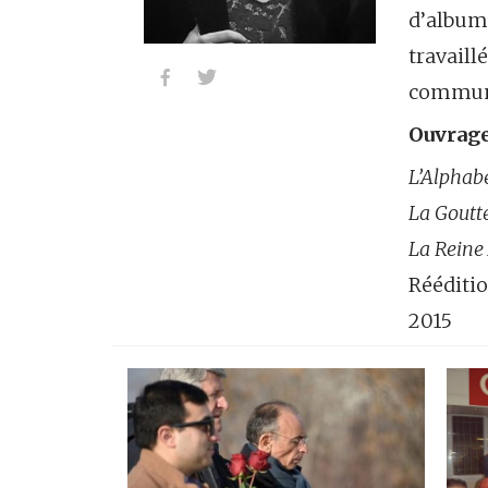
d’album
travaill


commun
Ouvrage
L’Alphab
La Goutte
La Reine
Rééditi
2015