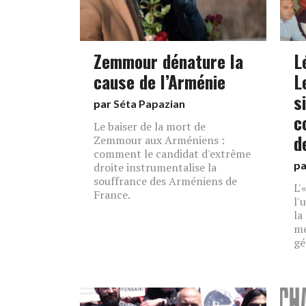
Zemmour dénature la
L
cause de l’Arménie
L
s
par
Séta Papazian
c
Le baiser de la mort de
d
Zemmour aux Arméniens :
comment le candidat d'extrême
p
droite instrumentalise la
souffrance des Arméniens de
L'
France.
l'
la
me
gé