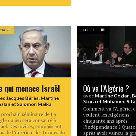
INAIRE
TÉLÉ RDJ
e qui menace Israël
Où va l’Algérie ?
avec
Martine Gozlan
,
B
vec
Jacques Bérès
,
Martine
Stora
et
Mohamed Sifa
zlan
et
Salomon Malka
Comment va l’Algérie, e
 prochain séminaire de La
veulent les Algériens,
gle du jeu sera consacré à
cinquante ans après
raël. Des invités, connaissant
l’indépendance ? Quato
us de l’intérieur les termes du
après avoir vaincu la gr