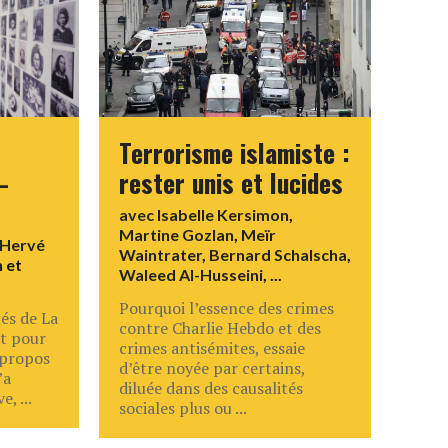
Terrorisme islamiste :
–
rester unis et lucides
avec
Isabelle Kersimon
,
Martine Gozlan
,
Meïr
Hervé
Waintrater
,
Bernard Schalscha
,
n
et
Waleed Al-Husseini
, ...
Pourquoi l’essence des crimes
tés de La
contre Charlie Hebdo et des
nt pour
crimes antisémites, essaie
 propos
d’être noyée par certains,
’a
diluée dans des causalités
, ...
sociales plus ou ...