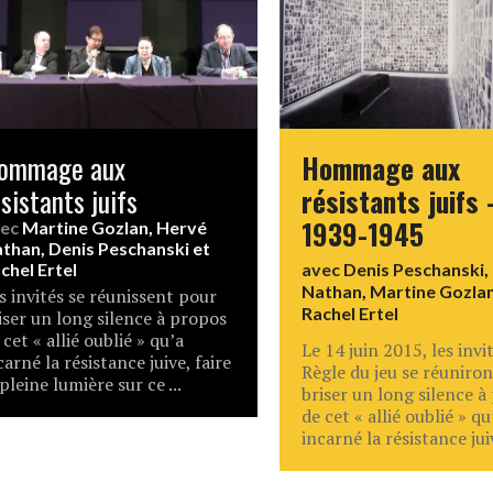
ommage aux
Hommage aux
sistants juifs
résistants juifs 
1939-1945
vec
Martine Gozlan
,
Hervé
than
,
Denis Peschanski
et
chel Ertel
avec
Denis Peschanski
,
Nathan
,
Martine Gozla
s invités se réunissent pour
Rachel Ertel
iser un long silence à propos
 cet « allié oublié » qu’a
Le 14 juin 2015, les invi
carné la résistance juive, faire
Règle du jeu se réuniro
 pleine lumière sur ce ...
briser un long silence à
de cet « allié oublié » qu
incarné la résistance juive