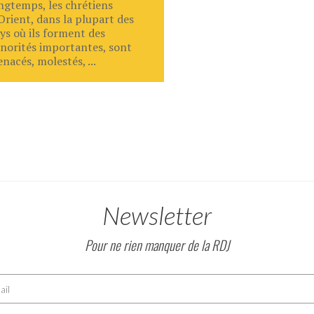
ngtemps, les chrétiens
Orient, dans la plupart des
ys où ils forment des
norités importantes, sont
nacés, molestés, ...
Newsletter
Pour ne rien manquer de la RDJ