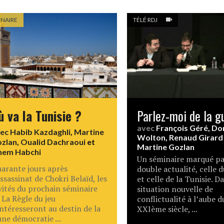
INAIRE
TÉLÉ RDJ
ù va la Tunisie ?
Parlez-moi de la g
avec
François Géré
,
Do
vec
Habib Kazdaghli
,
Martine
Wolton
,
Renaud Girard
zlan
,
Oualid Dachraoui
et
Martine Gozlan
hem Habchi
Un séminaire marqué pa
arante jours après
double actualité, celle 
assassinat de Chokri Belaïd, les
et celle de la Tunisie. D
vités du prochain séminaire
situation nouvelle de
 La Règle du jeu
conflictualité à l’aube d
intéresseront au destin de la
XXIème siècle, ...
une démocratie ...