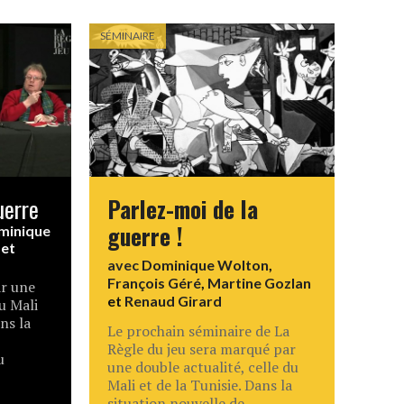
SÉMINAIRE
uerre
Parlez-moi de la
guerre !
minique
et
avec
Dominique Wolton
,
François Géré
,
Martine Gozlan
r une
et
Renaud Girard
du Mali
ans la
Le prochain séminaire de La
Règle du jeu sera marqué par
u
une double actualité, celle du
Mali et de la Tunisie. Dans la
situation nouvelle de