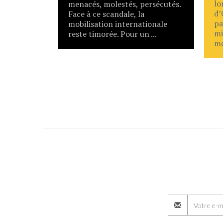
lo
menacés, molestés, persécutés.
d’
Face à ce scandale, la
pa
mobilisation internationale
mi
reste timorée. Pour un ...
me