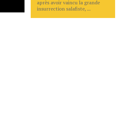
après avoir vaincu la grande
insurrection salafiste, ...