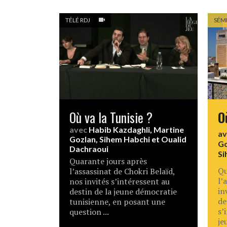
TÉLÉ RDJ
SÉM
Où va la Tunisie ?
O
avec
Habib Kazdaghli
,
Martine
a
Gozlan
,
Sihem Habchi
et
Oualid
Go
Dachraoui
Si
Quarante jours après
Qu
l’assassinat de Chokri Belaïd,
l’
nos invités s’intéressent au
in
destin de la jeune démocratie
de
tunisienne, en posant une
s’
question ...
je