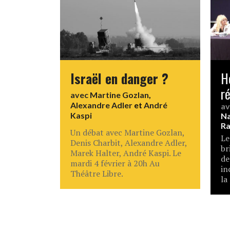
Israël en danger ?
H
ré
avec
Martine Gozlan
,
Alexandre Adler
et
André
a
Kaspi
Na
Ra
Un débat avec Martine Gozlan,
Le
Denis Charbit, Alexandre Adler,
br
Marek Halter, André Kaspi. Le
de
mardi 4 février à 20h Au
in
Théâtre Libre.
la