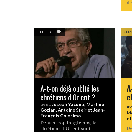
dé
TÉLÉ RDJ
SÉM
A-t-on déjà oublié les
A
chrétiens d’Orient ?
c
avec
Joseph Yacoub
,
Martine
a
Gozlan
,
Antoine Sfeir
et
Jean-
Ma
François Colosimo
e
Depuis trop longtemps, les
De
chrétiens d’Orient sont