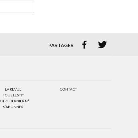


PARTAGER
LA REVUE
CONTACT
TOUS LES N°
OTRE DERNIER N°
S’ABONNER