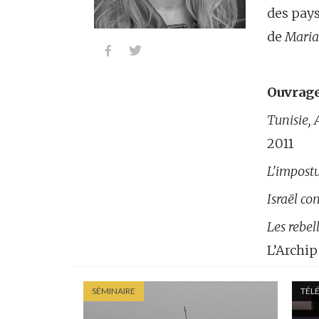
des pays
de
Mari


Ouvrage
Tunisie, 
2011
L'impost
Israël con
Les rebell
L’Archip
SÉMINAIRE
TÉLÉ