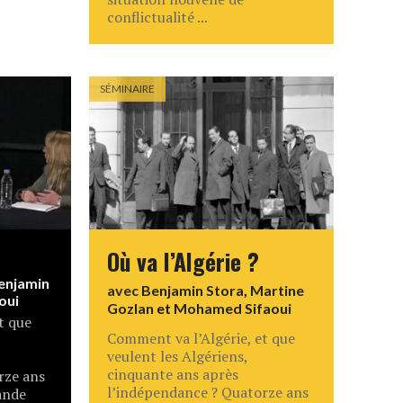
conflictualité ...
SÉMINAIRE
Où va l’Algérie ?
enjamin
avec
Benjamin Stora
,
Martine
oui
Gozlan
et
Mohamed Sifaoui
t que
Comment va l’Algérie, et que
veulent les Algériens,
cinquante ans après
rze ans
l’indépendance ? Quatorze ans
ande