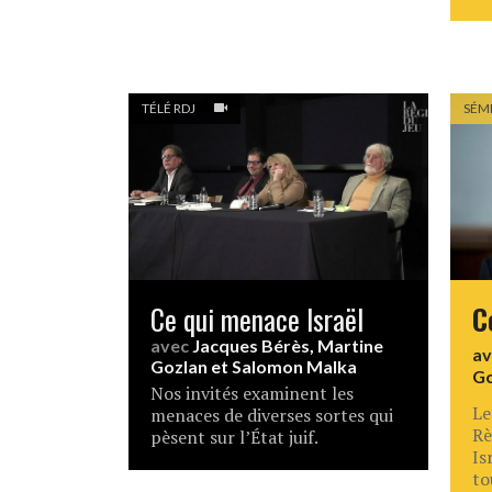
TÉLÉ RDJ
SÉM
Ce qui menace Israël
C
avec
Jacques Bérès
,
Martine
a
Gozlan
et
Salomon Malka
Go
Nos invités examinent les
Le
menaces de diverses sortes qui
Rè
pèsent sur l’État juif.
Is
to