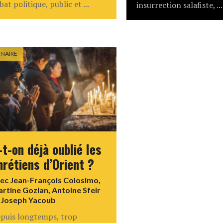
bat politique, public et ...
insurrection salafiste, ...
INAIRE
-t-on déjà oublié les
hrétiens d’Orient ?
vec
Jean-François Colosimo
,
rtine Gozlan
,
Antoine Sfeir
t
Joseph Yacoub
puis longtemps, trop