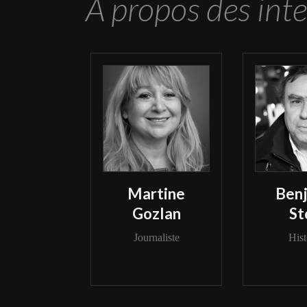
A propos des int
Martine
Ben
Gozlan
St
Journaliste
Hist