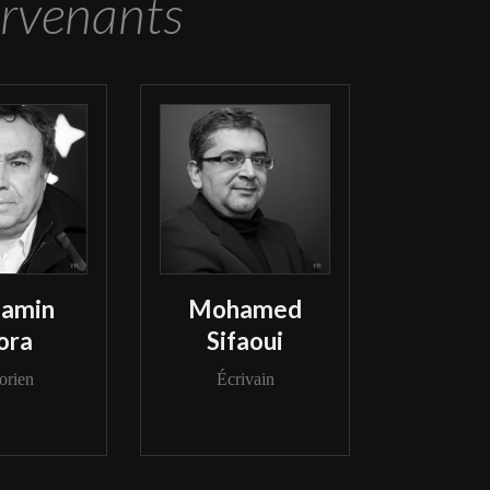
ervenants
jamin
Mohamed
ora
Sifaoui
orien
Écrivain