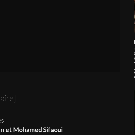
aire]
és
an et Mohamed Sifaoui