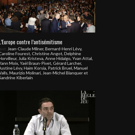
L’Europe contre l’antisémitisme
avec
Jean-Claude Milner, Bernard-Henri Lévy,
Caroline Fourest, Christine Angot, Delphine
Horvilleur, Julia Kristeva, Anne Hidalgo, Yvan Attal,
Yann Moix, Yaël Braun-Pivet, Gérard Larcher,
Justine Lévy, Haïm Korsia, Patrick Bruel, Manuel
Valls, Maurizio Molinari, Jean-Michel Blanquer et
Sandrine Kiberlain