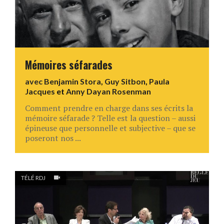
Mémoires séfarades
avec
Benjamin Stora
,
Guy Sitbon
,
Paula
Jacques
et
Anny Dayan Rosenman
Comment prendre en charge dans ses écrits la
mémoire séfarade ? Telle est la question – aussi
épineuse que personnelle et subjective – que se
poseront nos ...
TÉLÉ RDJ