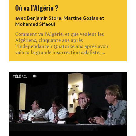
Où va l’Algérie ?
avec
Benjamin Stora
,
Martine Gozlan
et
Mohamed Sifaoui
Comment va l’Algérie, et que veulent les
Algériens, cinquante ans après
l’indépendance ? Quatorze ans après avoir
vaincu la grande insurrection salafiste, ...
TÉLÉ RDJ