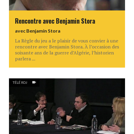
Rencontre avec Benjamin Stora
avec
Benjamin Stora
La Règle du jeu a le plaisir de vous convier à une
rencontre avec Benjamin Stora. À l’occasion des
soixante ans de la guerre d’Algérie, l’historien
parlera ...
TÉLÉ RDJ