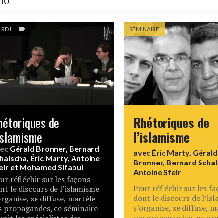
010
 RDJ
SÉMINAIRE
hétoriques de
Rhétoriques de
’islamisme
l’islamisme
vec
Gérald Bronner
,
Bernard
avec
Éric Marty
,
Gérald
halscha
,
Éric Marty
,
Antoine
Bronner
,
Bernard Schal
eir
et
Mohamed Sifaoui
Antoine Sfeir
ur réfléchir sur les façons
Pour réfléchir sur les f
nt le discours de l’islamisme
dont le discours de l’is
organise, se diffuse, martèle
s’organise, se diffuse, m
s propagandes, ce séminaire
ses propagandes, ce pr