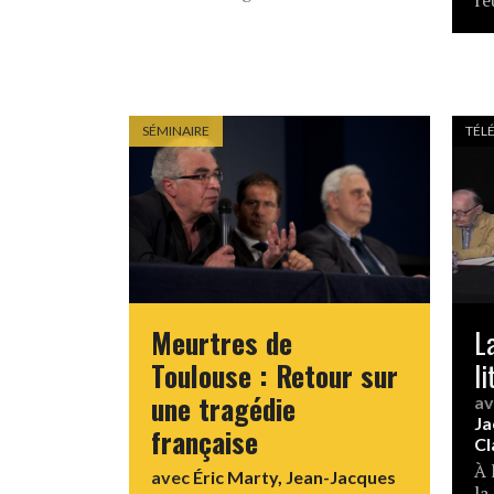
ré
SÉMINAIRE
TÉLÉ
Meurtres de
L
Toulouse : Retour sur
li
une tragédie
a
Ja
française
Cl
À 
avec
Éric Marty
,
Jean-Jacques
la