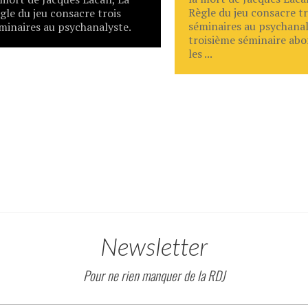
Règle du jeu consacre tr
gle du jeu consacre trois
séminaires au psychanal
minaires au psychanalyste.
troisième séminaire abo
les ...
Newsletter
Pour ne rien manquer de la RDJ