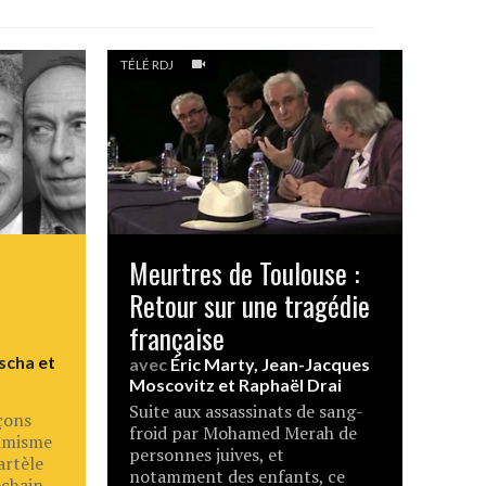
TÉLÉ RDJ
Meurtres de Toulouse :
Retour sur une tragédie
française
scha
et
avec
Éric Marty
,
Jean-Jacques
Moscovitz
et
Raphaël Drai
Suite aux assassinats de sang-
açons
froid par Mohamed Merah de
lamisme
personnes juives, et
artèle
notamment des enfants, ce
ochain