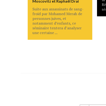
Moscovitz
et
Raphaël Drai
Rè
Suite aux assassinats de sang-
sé
froid par Mohamed Merah de
personnes juives, et
notamment d’enfants, ce
séminaire tentera d’analyser
une certaine ...