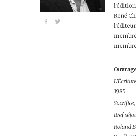
l’éditio
René Cha


l’éditeu
membre d
membre d
Ouvrage
L’Écritur
1985
Sacrifice
Bref séjo
Roland Ba