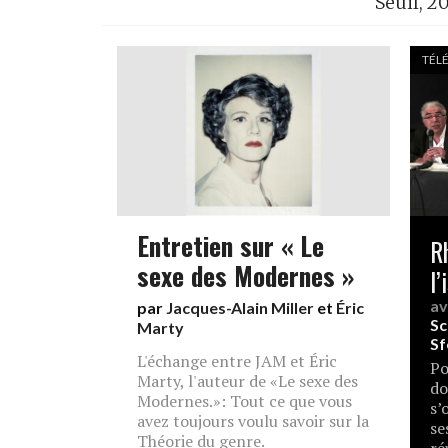
Seuil, 2
TÉLÉ
Entretien sur « Le
R
sexe des Modernes »
l
a
par
Jacques-Alain Miller
et
Éric
Sc
Marty
Sf
L'échange entre JAM et Éric
Po
Marty, l'auteur de «Le sexe des
do
Modernes.»: Tout ce que vous
s’
avez toujours voulu savoir sur la
se
Théorie du genre.