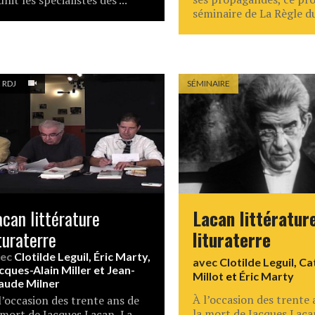
unit les spécialistes des ...
séminaire de La Règle du 
 RDJ
SÉMINAIRE
acan littérature
Lacan littératur
turaterre
lituraterre
vec
Clotilde Leguil
,
Éric Marty
,
avec
Clotilde Leguil
,
Ca
cques-Alain Miller
et
Jean-
Millot
et
Éric Marty
aude Milner
À l’occasion des trente 
l’occasion des trente ans de
la mort de Jacques Laca
 mort de Jacques Lacan, La