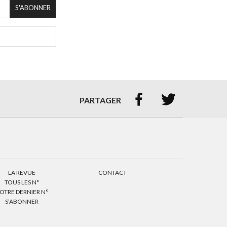
S'ABONNER


PARTAGER
LA REVUE
CONTACT
TOUS LES N°
OTRE DERNIER N°
S’ABONNER