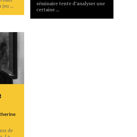
séminaire tente d’analyser une
jeu ...
certaine ...
e
therine
ans de
n, La