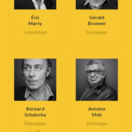
Éric
Gérald
Marty
Bronner
Universitaire
Sociologue
Bernard
Antoine
Schalscha
Sfeir
Éditorialiste
Politologue

