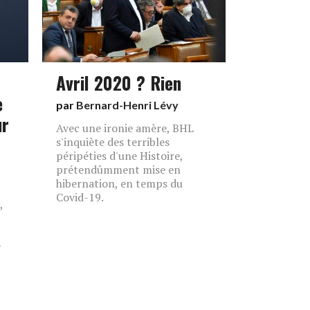
Avril 2020 ? Rien
e
par
Bernard-Henri Lévy
ur
Avec une ironie amère, BHL
s'inquiète des terribles
péripéties d'une Histoire,
prétendûmment mise en
hibernation, en temps du
Covid-19.
,
e