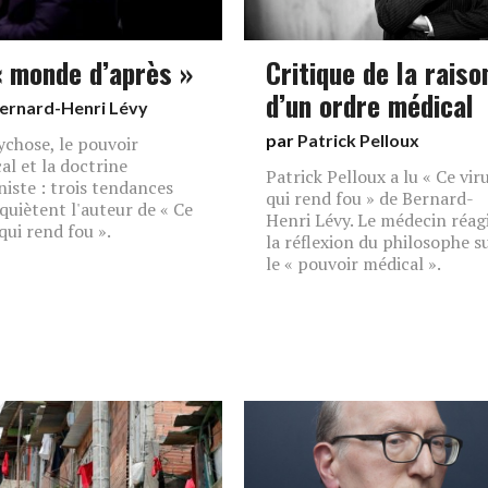
« monde d’après »
Critique de la raiso
d’un ordre médical
ernard-Henri Lévy
par
Patrick Pelloux
ychose, le pouvoir
al et la doctrine
Patrick Pelloux a lu « Ce vir
niste : trois tendances
qui rend fou » de Bernard-
nquiètent l'auteur de « Ce
Henri Lévy. Le médecin réagi
qui rend fou ».
la réflexion du philosophe s
le « pouvoir médical ».