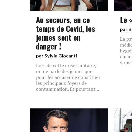
Au secours, en ce
Le 
temps de Covid, les
par
B
jeunes sont en
La ps
danger !
médic
hygié
par
Sylvia Giocanti
qui i
virus 
Lors de cette crise sanitaire,
on ne parle des jeunes que
pour les accuser de constituer
les principaux foyers de
contamination. Et pourtant...