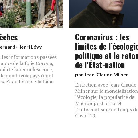
êches
Coronavirus : les
limites de l’écologi
ernard-Henri Lévy
politique et le reto
 les informations passées
de l’État-nation
trappe de la folie Corona,
ointe la recrudescence,
par
Jean-Claude Milner
de nombreux pays (dont
nce), du fléau de la faim.
Entretien avec Jean-Claude
Milner sur la mondialisation
l’écologie, la popularité de
Macron post-crise et
l’antisémitisme en temps d
Covid-19.