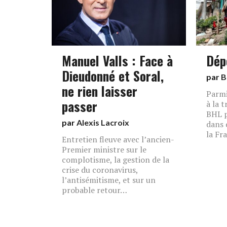
Manuel Valls : Face à
Dép
Dieudonné et Soral,
par
B
ne rien laisser
Parmi
passer
à la 
BHL p
par
Alexis Lacroix
dans 
la Fra
Entretien fleuve avec l’ancien-
Premier ministre sur le
complotisme, la gestion de la
crise du coronavirus,
l’antisémitisme, et sur un
probable retour…