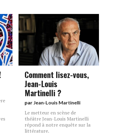
!
Comment lisez-vous,
Jean-Louis
Martinelli ?
ère
par
Jean-Louis Martinelli
Le metteur en scène de
res
théâtre Jean-Louis Martinelli
répond à notre enquête sur la
littérature.