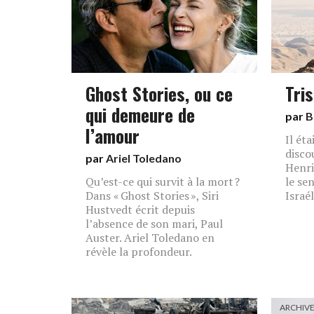
Ghost Stories, ou ce
Tris
qui demeure de
par
B
l’amour
Il ét
disco
par
Ariel Toledano
Henri
Qu’est-ce qui survit à la mort ?
le se
Dans « Ghost Stories », Siri
Israél
Hustvedt écrit depuis
l’absence de son mari, Paul
Auster. Ariel Toledano en
révèle la profondeur.
ARCHIV