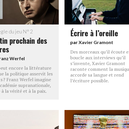
Écrire à l’oreille
gle du jeu N° 2
tin prochain des
par
Xavier Gramont
tres
Des morceaux qu’il écoute 
boucle aux interviews qu’il
ranz Werfel
s’invente, Xavier Gramont
eut encore la littérature
raconte comment la musiqu
e la politique asservit les
accorde sa langue et rend
ts ? Franz Werfel imagine
l’écriture possible.
cadémie supranationale,
à la vérité et à la paix.