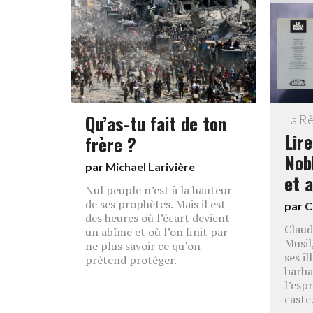
Qu’as-tu fait de ton
La Rè
Lire
frère ?
Nob
par
Michael Larivière
et a
Nul peuple n’est à la hauteur
de ses prophètes. Mais il est
par
C
des heures où l’écart devient
Claud
un abîme et où l’on finit par
Musil
ne plus savoir ce qu’on
ses il
prétend protéger.
barba
l’espr
caste