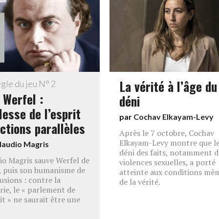
La vérité à l’âge du
gle du jeu N° 2
 Werfel :
déni
lesse de l’esprit
par
Cochav Elkayam-Levy
ctions parallèles
Après le 7 octobre, Cochav
Elkayam-Levy montre que l
laudio Magris
déni des faits, notamment d
io Magris sauve Werfel de
violences sexuelles, a porté
, puis son humanisme de
atteinte aux conditions mê
lusions : contre la
de la vérité.
rie, le « parlement de
it » ne saurait être une
.