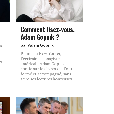
Comment lisez-vous,
Adam Gopnik ?
par
Adam Gopnik
en
Plume du New Yorker,
l’écrivain et essayiste
e
américain Adam Gopnik se
confie sur les livres qui l’ont
formé et accompagné, sans
taire ses lectures honteuses.