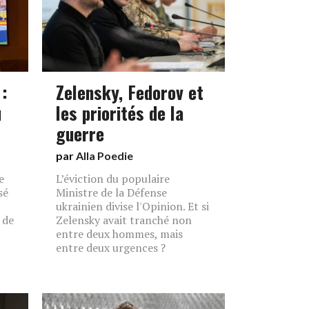
:
Zelensky, Fedorov et
u
les priorités de la
guerre
par
Alla Poedie
e
L’éviction du populaire
sé
Ministre de la Défense
ukrainien divise l'Opinion. Et si
 de
Zelensky avait tranché non
entre deux hommes, mais
entre deux urgences ?