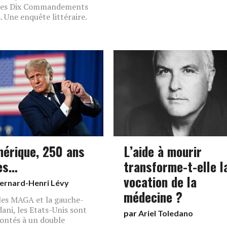
 les Dix Commandements
s. Une enquête littéraire.
mérique, 250 ans
L’aide à mourir
ès…
transforme-t-elle l
vocation de la
ernard-Henri Lévy
médecine ?
les MAGA et la gauche-
ni, les Etats-Unis sont
par
Ariel Toledano
ontés à un double