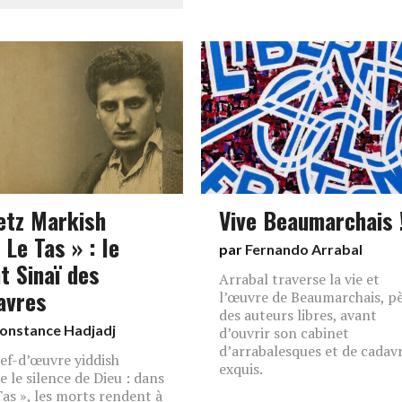
etz Markish
Vive Beaumarchais 
 Le Tas » : le
par
Fernando Arrabal
t Sinaï des
Arrabal traverse la vie et
avres
l’œuvre de Beaumarchais, p
des auteurs libres, avant
onstance Hadjadj
d’ouvrir son cabinet
d’arrabalesques et de cadav
ef-d’œuvre yiddish
exquis.
e le silence de Dieu : dans
Tas », les morts rendent à