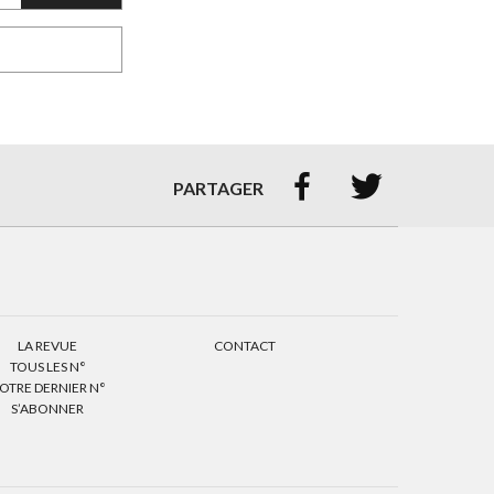


PARTAGER
LA REVUE
CONTACT
TOUS LES N°
OTRE DERNIER N°
S’ABONNER