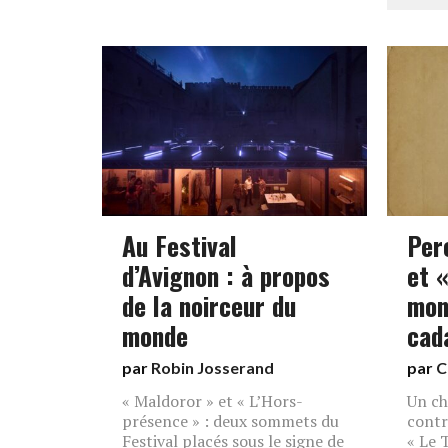
Au Festival
Per
d’Avignon : à propos
et «
de la noirceur du
mon
monde
cad
par
Robin Josserand
par
C
« Maldoror » et « L’Hors-
Un ch
présence » : deux sommets du
contr
Festival placés sous le signe de
« Le 