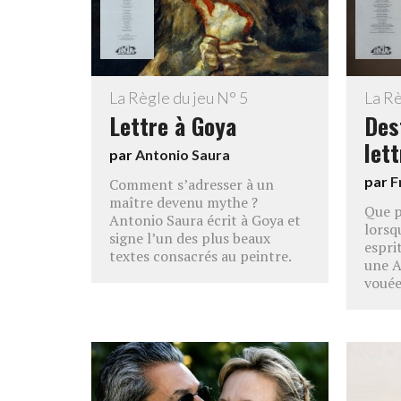
La Règle du jeu N° 5
La Rè
Lettre à Goya
Des
let
par
Antonio Saura
par
F
Comment s’adresser à un
maître devenu mythe ?
Que p
Antonio Saura écrit à Goya et
lorsqu
signe l’un des plus beaux
espri
textes consacrés au peintre.
une A
vouée 