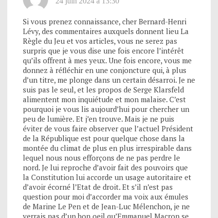
24 juin 2024 à 13:30
Si vous prenez connaissance, cher Bernard-Henri
Lévy, des commentaires auxquels donnent lieu La
Règle du Jeu et vos articles, vous ne serez pas
surpris que je vous dise une fois encore l’intérêt
qu’ils offrent à mes yeux. Une fois encore, vous me
donnez à réfléchir en une conjoncture qui, à plus
d’un titre, me plonge dans un certain désarroi. Je ne
suis pas le seul, et les propos de Serge Klarsfeld
alimentent mon inquiétude et mon malaise. C’est
pourquoi je vous lis aujourd’hui pour chercher un
peu de lumière. Et j’en trouve. Mais je ne puis
éviter de vous faire observer que l’actuel Président
de la République est pour quelque chose dans la
montée du climat de plus en plus irrespirable dans
lequel nous nous efforçons de ne pas perdre le
nord. Je lui reproche d’avoir fait des pouvoirs que
la Constitution lui accorde un usage autoritaire et
d’avoir écorné l’Etat de droit. Et s’il n’est pas
question pour moi d’accorder ma voix aux émules
de Marine Le Pen et de Jean-Luc Mélenchon, je ne
verrais pas d’un bon oeil qu’Emmanuel Macron se