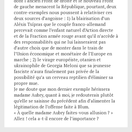
dont l’ancien Front de droite et le nouveau Front
de gauche menacent la République, pourtant, deux
contre-exemples nous poussent à relativiser ces
deux sources d’angoisse : 1) la blairisation d’un
Aléxis Tsípras que le couple franco-allemand
percevait comme l’enfant naturel d’Action directe
et de la Fraction armée rouge avant qu’il n’accède à
des responsabilités qui ne lui laisseraient pas
d’autre choix que de monter dans le train de
l’Union économique et monétaire de l’Europe en
marche ; 2) le virage européiste, otanien et
ukrainophile de Georgia Meloni que sa jeunesse
fasciste n’aura finalement pas privée de la
possibilité qu’a un cerveau reptilien d’éliminer sa
propre mue.
Je me doute que mon dernier exemple hérissera
madame Aubry, quant à moi, je redouterais plutôt
qu’elle se saisisse du précédent afin d’alimenter la
légitimation de l’offense faite à Blum.
« À quelle madame Aubry faites-vous allusion ? »
Allez ! cela a-t-il encore de l’importance ?