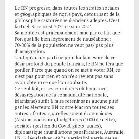
Le RN progresse, dans toutes les strates sociales
et géographiques de notre pays, détournant de la
philosophie castoréenne d’anciens adeptes. C’est
factuel. Si ce n’est 2024 ce sera 2027.
Sa montée est principalement mue par ce fait que
l’on qualifie bien légèrement de nauséabond :
70-80% de la population ne veut pas/ pas plus
d’immigration.
Tant qu’aucun parti ne prendra la mesure de ce
désir profond du peuple français, le RN ne fera que
gonfler. Parce que quand on se met à voter RN, ce
n’est pas pour rien et on n’en revient pas sans
avoir obtenu ce que l’on souhaite.
Ce seul fait, et ses corrolaires (délinquance,
désagrégation de la communauté nationale,
islamisme) suffit à faire retenir sans aucune pitié
par les électeurs RN contre Macron toutes ses
autres « fautes », qu’elles soient économiques
(Alstom, nucléaire), budgétaires (1000 de dette),
sociales (gestion du Covid, gilets jaunes),
diplomatique (humiliations panafricaines, Australie,
US…), législatives (49.3s, verticalité vertigineuse